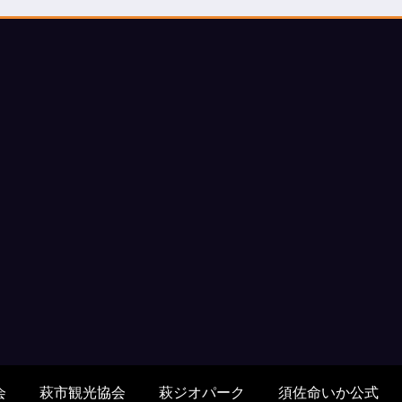
会
萩市観光協会
萩ジオパーク
須佐命いか公式