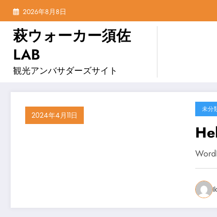
コ
2026年8月8日
ン
テ
萩ウォーカー須佐
ン
LAB
ツ
へ
観光アンバサダーズサイト
ス
キ
ッ
未分
プ
2024年4月11日
Hel
Wor
I